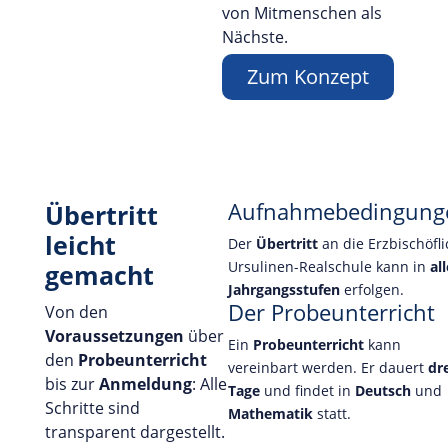
von Mitmenschen als
Nächste.
Zum Konzept
Aufnahmebedingung
Übertritt
leicht
Der
Übertritt
an die Erzbischöfl
Ursulinen-Realschule kann in
all
gemacht
Jahrgangsstufen
erfolgen.
Der Probeunterricht
Von den
Voraussetzungen
über
Ein
Probeunterricht
kann
den
Probeunterricht
vereinbart werden. Er dauert
dr
bis zur
Anmeldung
: Alle
Tage
und findet in
Deutsch
und
Schritte sind
Mathematik
statt.
transparent dargestellt.