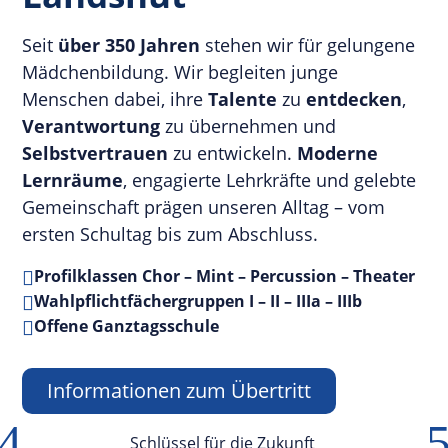
Seit
über 350 Jahren
stehen wir für gelungene
Mädchenbildung. Wir begleiten junge
Menschen dabei, ihre
Talente
zu
entdecken
,
Verantwortung
zu übernehmen und
Selbstvertrauen
zu entwickeln.
Moderne
Lernräume
, engagierte Lehrkräfte und gelebte
Gemeinschaft prägen unseren Alltag – vom
ersten Schultag bis zum Abschluss.
Profilklassen Chor – Mint – Percussion – Theater

Wahlpflichtfächergruppen I – II – IIIa – IIIb

Offene Ganztagsschule

Informationen zum Übertritt
4
Schlüssel für die Zukunft