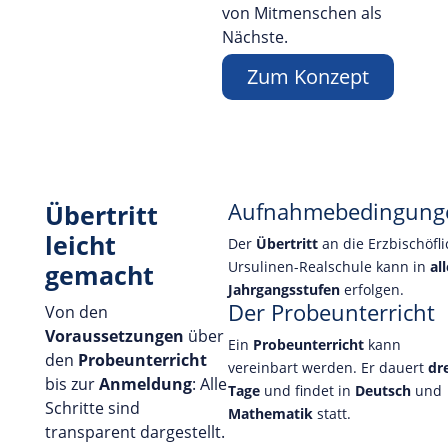
von Mitmenschen als
Nächste.
Zum Konzept
Aufnahmebedingung
Übertritt
leicht
Der
Übertritt
an die Erzbischöfl
Ursulinen-Realschule kann in
all
gemacht
Jahrgangsstufen
erfolgen.
Der Probeunterricht
Von den
Voraussetzungen
über
Ein
Probeunterricht
kann
den
Probeunterricht
vereinbart werden. Er dauert
dr
bis zur
Anmeldung
: Alle
Tage
und findet in
Deutsch
und
Schritte sind
Mathematik
statt.
transparent dargestellt.