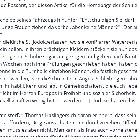
nde Passant, der diesen Artikel für die Homepage der Schule
cheibe seines Fahrzeugs hinunter: "Entschuldigen Sie, darf i
 junge Frauen ziehen da vorbei, aber keine Männer?" - Der
"
ieKirche St. Jodokverlassen, wo sie vonPfarrer Weyerserfah
ein sollen. In ihren prächtigen Kleidern stöckeln sie nun da
n einige die Schuhe sogar ausgezogen und gehen barfuß entla
en Wochen noch ihre Prüfungen geschrieben haben, haben d
e in die Turnhalle einziehen können, die festlich geschmüc
llen werden, wird dieSchulleiterin Angela Schleibingerin i
 ihr habt Eltern und lebt in Gemeinschaften , die euch lieben
r lebt im Herzen Europas in Freiheit und sozialer Sicherheit,
sellschaft zu wenig betont werden. [...] Und wir hatten das
meisterDr. Thomas Haslingersich daran erinnern, dass sein
n auffordern, Dinge auszuhalten und durchzuziehen, Offenh
n, muss es aber nicht. Man kann als Frau auch vorne steh