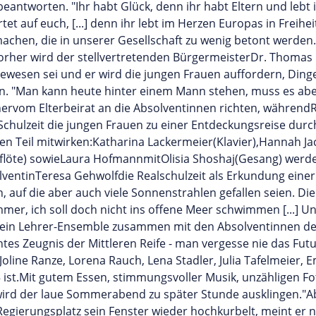
antworten. "Ihr habt Glück, denn ihr habt Eltern und lebt in
t auf euch, [...] denn ihr lebt im Herzen Europas in Freiheit 
chen, die in unserer Gesellschaft zu wenig betont werden. [.
orher wird der stellvertretenden BürgermeisterDr. Thomas 
gewesen sei und er wird die jungen Frauen auffordern, Din
en. "Man kann heute hinter einem Mann stehen, muss es abe
ervom Elterbeirat an die Absolventinnen richten, während
 Schulzeit die jungen Frauen zu einer Entdeckungsreise dur
len Teil mitwirken:Katharina Lackermeier(Klavier),Hannah 
flöte) sowieLaura HofmannmitOlisia Shoshaj(Gesang) werden
entinTeresa Gehwolfdie Realschulzeit als Erkundung einer I
uf die aber auch viele Sonnenstrahlen gefallen seien. Die L
r, ich soll doch nicht ins offene Meer schwimmen [...] Und
r ein Lehrer-Ensemble zusammen mit den Absolventinnen d
tes Zeugnis der Mittleren Reife - man vergesse nie das Fu
Joline Ranze, Lorena Rauch, Lena Stadler, Julia Tafelmeie
5 ist.Mit gutem Essen, stimmungsvoller Musik, unzähligen Fo
ird der laue Sommerabend zu später Stunde ausklingen."Ab
Regierungsplatz sein Fenster wieder hochkurbelt, meint er 