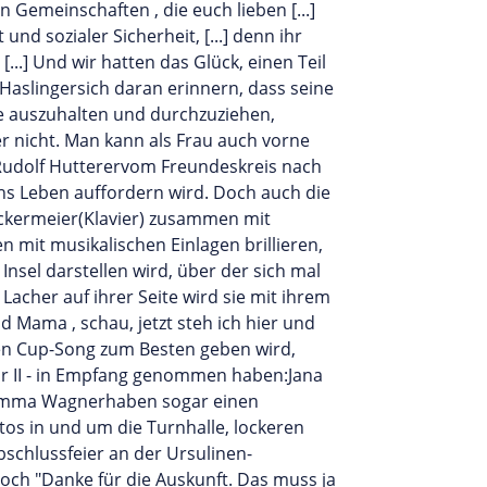
 Gemeinschaften , die euch lieben [...]
und sozialer Sicherheit, [...] denn ihr
..] Und wir hatten das Glück, einen Teil
Haslingersich daran erinnern, dass seine
ge auszuhalten und durchzuziehen,
r nicht. Man kann als Frau auch vorne
Rudolf Hutterervom Freundeskreis nach
chs Leben auffordern wird. Doch auch die
Jackermeier(Klavier) zusammen mit
 mit musikalischen Einlagen brillieren,
nsel darstellen wird, über der sich mal
acher auf ihrer Seite wird sie mit ihrem
 Mama , schau, jetzt steh ich hier und
en Cup-Song zum Besten geben wird,
tur II - in Empfang genommen haben:Jana
r, Emma Wagnerhaben sogar einen
tos in und um die Turnhalle, lockeren
schlussfeier an der Ursulinen-
noch "Danke für die Auskunft. Das muss ja