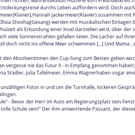
innen richten, währendRudolf Hutterervom Freundeskreis n
r Entdeckungsreise durchs Leben auffordern wird. Doch auc
kermeier(Klavier),Hannah Jackermeier(Klavier) zusammen mit 
lisia Shoshaj(Gesang) werden mit musikalischen Einlagen br
ulzeit als Erkundung einer Insel darstellen wird, über der 
 viele Sonnenstrahlen gefallen seien. Die Lacher auf ihrer
l doch nicht ins offene Meer schwimmen [...] Und Mama , sc
 den Absolventinnen den Cup-Song zum Besten geben wird,
man vergesse nie das Futur II - in Empfang genommen haben
ena Stadler, Julia Tafelmeier, Emma Wagnerhaben sogar eine
unzähligen Fotos in und um die Turnhalle, lockeren Gesprä
lingen.
ule" - Bevor der Herr im Auto am Regierungsplatz sein Fens
 tolle Schule sein!" Der ihm antwortende Passant, der dies
.