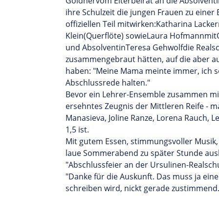
Goldnervom Elterbeirat an die Absolvent
ihre Schulzeit die jungen Frauen zu eine
offiziellen Teil mitwirken:Katharina Lac
Klein(Querflöte) sowieLaura HofmannmitO
und AbsolventinTeresa Gehwolfdie Realsch
zusammengebraut hätten, auf die aber auch
haben: "Meine Mama meinte immer, ich sol
Abschlussrede halten."
Bevor ein Lehrer-Ensemble zusammen mit
ersehntes Zeugnis der Mittleren Reife - 
Manasieva, Joline Ranze, Lorena Rauch, L
1,5 ist.
Mit gutem Essen, stimmungsvoller Musik, 
laue Sommerabend zu später Stunde ausk
"Abschlussfeier an der Ursulinen-Realsch
"Danke für die Auskunft. Das muss ja eine
schreiben wird, nickt gerade zustimmend