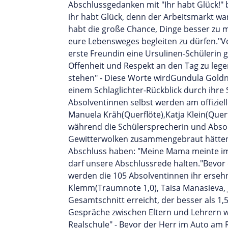
Abschlussgedanken mit "Ihr habt Glück!" be
ihr habt Glück, denn der Arbeitsmarkt warte
habt die große Chance, Dinge besser zu ma
eure Lebensweges begleiten zu dürfen."V
erste Freundin eine Ursulinen-Schülerin 
Offenheit und Respekt an den Tag zu leg
stehen" - Diese Worte wirdGundula Goldn
einem Schlaglichter-Rückblick durch ihre
Absolventinnen selbst werden am offiziel
Manuela Kräh(Querflöte),Katja Klein(Quer
während die Schülersprecherin und Absolv
Gewitterwolken zusammengebraut hätten, a
Abschluss haben: "Meine Mama meinte imme
darf unsere Abschlussrede halten."Bevo
werden die 105 Absolventinnen ihr ersehn
Klemm(Traumnote 1,0), Taisa Manasieva, 
Gesamtschnitt erreicht, der besser als 1,
Gespräche zwischen Eltern und Lehrern w
Realschule" - Bevor der Herr im Auto am 