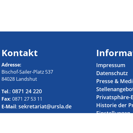
Kontakt
Informa
Adresse:
Impressum
Bischof-Sailer-Platz 537
Datenschutz
84028 Landshut
Presse & Med
Stellenangebo
0871 24 220
Tel
.:
Privatsphäre-
Fax
: 0871 27 53 11
Historie der P
sekretariat@ursla.de
E-Mail
:
Einstellungen
Einwilligunge