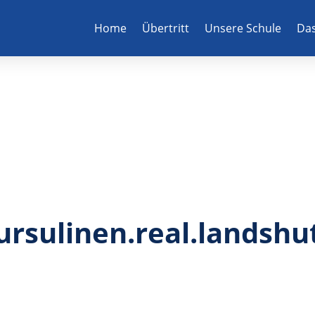
Home
Übertritt
Unsere Schule
Das
ursulinen.real.landshu