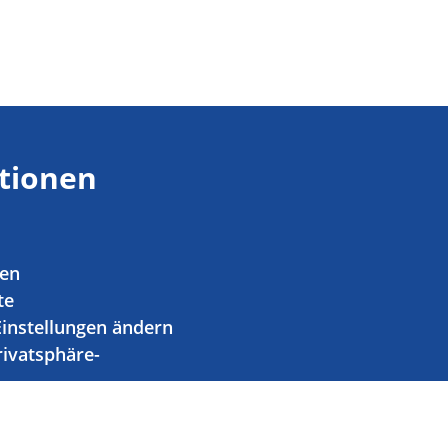
tionen
ien
te
Einstellungen ändern
rivatsphäre-
n widerrufen