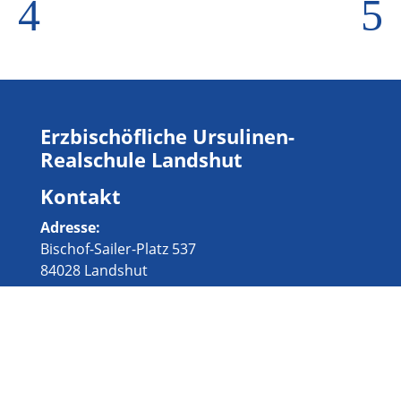
4
5
Erzbischöfliche Ursulinen-
Realschule Landshut
Kontakt
Adresse:
Bischof-Sailer-Platz 537
84028 Landshut
0871 24 220
Tel
.:
Fax
: 0871 27 53 11
sekretariat@ursla.de
E-Mail
: