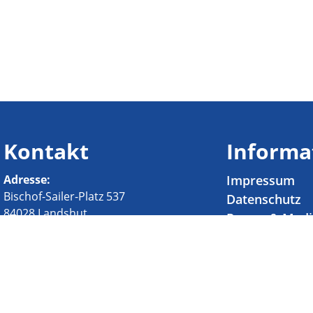
Kontakt
Informa
Adresse:
Impressum
Bischof-Sailer-Platz 537
Datenschutz
84028 Landshut
Presse & Med
Stellenangebo
0871 24 220
Tel
.:
Privatsphäre-
Fax
: 0871 27 53 11
Historie der P
sekretariat@ursla.de
E-Mail
:
Einstellungen
Einwilligunge