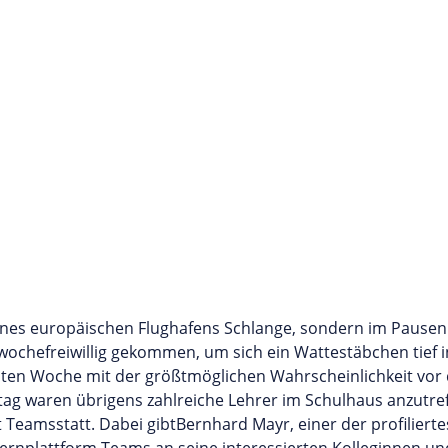
 eines europäischen Flughafens Schlange, sondern im Pause
nwochefreiwillig gekommen, um sich ein Wattestäbchen tief
ten Woche mit der größtmöglichen Wahrscheinlichkeit vor de
ag waren übrigens zahlreiche Lehrer im Schulhaus anzutref
 Teamsstatt. Dabei gibtBernhard Mayr, einer der profilierte
ernplattform Teams an seine interessierten Kolleginnen und 