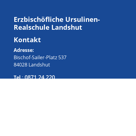
Erzbischöfliche Ursulinen-
Realschule Landshut
Kontakt
Adresse:
Bischof-Sailer-Platz 537
84028 Landshut
0871 24 220
Tel
.:
Fax
: 0871 27 53 11
sekretariat@ursla.de
E-Mail
:
Informationen
Impressum
Datenschutz