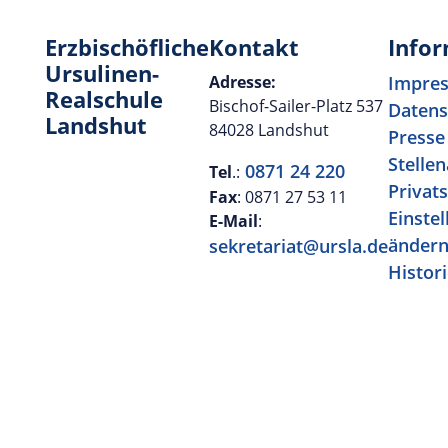
Erzbischöfliche
Kontakt
Info
Ursulinen-
Adresse:
Impre
Realschule
Bischof-Sailer-Platz 537
Datens
Landshut
84028 Landshut
Presse
Stelle
0871 24 220
Tel
.:
Privat
Fax
: 0871 27 53 11
Einste
E-Mail
:
änder
sekretariat@ursla.de
Histori
Privat
Einste
Einwil
widerr