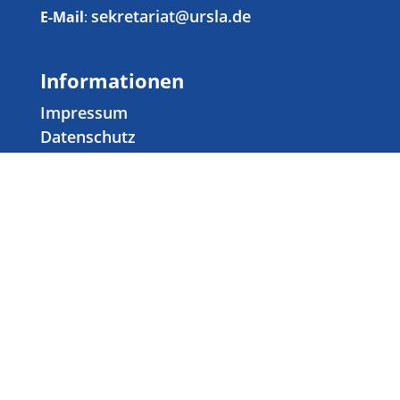
sekretariat@ursla.de
E-Mail
:
Informationen
Impressum
Datenschutz
Presse & Medien
Stellenangebote
Privatsphäre-Einstellungen ändern
Historie der Privatsphäre-Einstellungen
Einwilligungen widerrufen
© 2026 Erzbischöfliche Ursulinen-Realschule