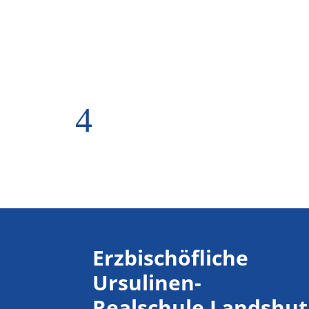
4
Erzbischöfliche
Ursulinen-
Realschule Landshut