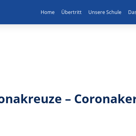
Home
Übertritt
Unsere Schule
Das
onakreuze – Coronake