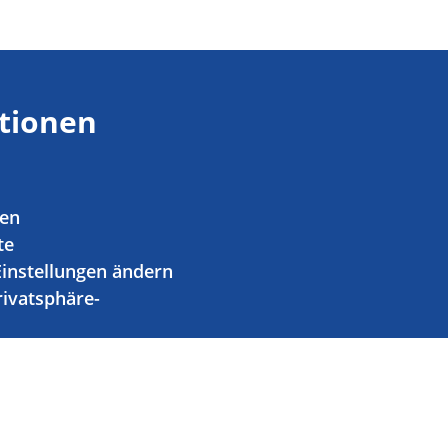
tionen
ien
te
Einstellungen ändern
rivatsphäre-
n widerrufen