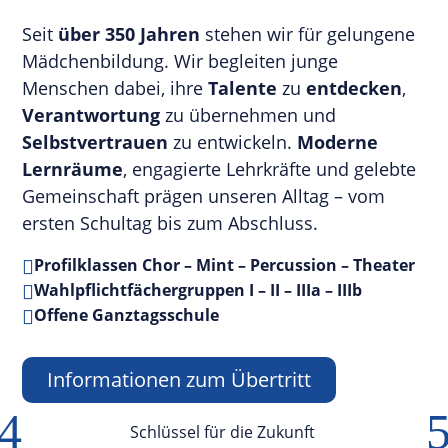
Seit
über 350 Jahren
stehen wir für gelungene
Mädchenbildung. Wir begleiten junge
Menschen dabei, ihre
Talente
zu
entdecken
,
Verantwortung
zu übernehmen und
Selbstvertrauen
zu entwickeln.
Moderne
Lernräume
, engagierte Lehrkräfte und gelebte
Gemeinschaft prägen unseren Alltag – vom
ersten Schultag bis zum Abschluss.
Profilklassen Chor – Mint – Percussion – Theater

Wahlpflichtfächergruppen I – II – IIIa – IIIb

Offene Ganztagsschule

Informationen zum Übertritt
4
Schlüssel für die Zukunft