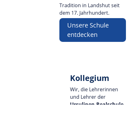
Tradition in Landshut seit
dem 17. Jahrhundert.
Unsere Schule
entdecken
Kollegium
Wir, die Lehrerinnen
und Lehrer der
Ursulinen-Realschule
Landshut
,
freuen uns über Ihren
Besuch!
Bei allen
Fragen
rund