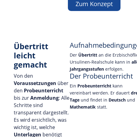
Zum Konzept
Aufnahmebedingung
Übertritt
leicht
Der
Übertritt
an die Erzbischöfl
Ursulinen-Realschule kann in
all
gemacht
Jahrgangsstufen
erfolgen.
Der Probeunterricht
Von den
Voraussetzungen
über
Ein
Probeunterricht
kann
den
Probeunterricht
vereinbart werden. Er dauert
dr
bis zur
Anmeldung
: Alle
Tage
und findet in
Deutsch
und
Schritte sind
Mathematik
statt.
transparent dargestellt.
Es wird ersichtlich, was
wichtig ist, welche
Unterlagen
benötigt