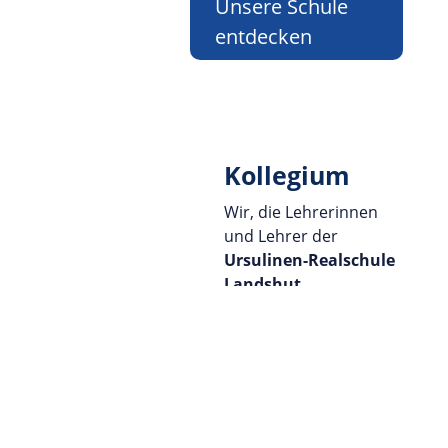
Unsere Schule
entdecken
Kollegium
Wir, die Lehrerinnen
und Lehrer der
Ursulinen-Realschule
Landshut
,
freuen uns über Ihren
Besuch!
Bei allen
Fragen
rund
um den
Unterricht
steht das
Kollegium
gerne zur Verfügung.