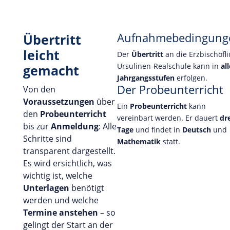
Aufnahmebedingung
Übertritt
leicht
Der
Übertritt
an die Erzbischöfl
Ursulinen-Realschule kann in
all
gemacht
Jahrgangsstufen
erfolgen.
Der Probeunterricht
Von den
Voraussetzungen
über
Ein
Probeunterricht
kann
den
Probeunterricht
vereinbart werden. Er dauert
dr
bis zur
Anmeldung
: Alle
Tage
und findet in
Deutsch
und
Schritte sind
Mathematik
statt.
transparent dargestellt.
Es wird ersichtlich, was
wichtig ist, welche
Unterlagen
benötigt
werden und welche
Termine anstehen
– so
gelingt der Start an der