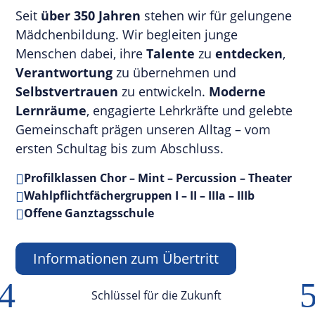
Seit
über 350 Jahren
stehen wir für gelungene
Mädchenbildung. Wir begleiten junge
Menschen dabei, ihre
Talente
zu
entdecken
,
Verantwortung
zu übernehmen und
Selbstvertrauen
zu entwickeln.
Moderne
Lernräume
, engagierte Lehrkräfte und gelebte
Gemeinschaft prägen unseren Alltag – vom
ersten Schultag bis zum Abschluss.
Profilklassen Chor – Mint – Percussion – Theater

Wahlpflichtfächergruppen I – II – IIIa – IIIb

Offene Ganztagsschule

Informationen zum Übertritt
4
Schlüssel für die Zukunft