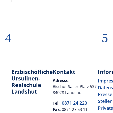
4
5
Erzbischöfliche
Kontakt
Info
Ursulinen-
Adresse:
Impre
Realschule
Bischof-Sailer-Platz 537
Datens
Landshut
84028 Landshut
Presse
Stelle
0871 24 220
Tel
.:
Privat
Fax
: 0871 27 53 11