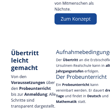
von Mitmenschen als
Nächste.
Zum Konzept
Aufnahmebedingung
Übertritt
leicht
Der
Übertritt
an die Erzbischöfl
Ursulinen-Realschule kann in
all
gemacht
Jahrgangsstufen
erfolgen.
Der Probeunterricht
Von den
Voraussetzungen
über
Ein
Probeunterricht
kann
den
Probeunterricht
vereinbart werden. Er dauert
dr
bis zur
Anmeldung
: Alle
Tage
und findet in
Deutsch
und
Schritte sind
Mathematik
statt.
transparent dargestellt.