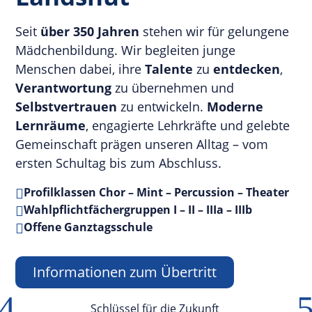
Seit
über 350 Jahren
stehen wir für gelungene
Mädchenbildung. Wir begleiten junge
Menschen dabei, ihre
Talente
zu
entdecken
,
Verantwortung
zu übernehmen und
Selbstvertrauen
zu entwickeln.
Moderne
Lernräume
, engagierte Lehrkräfte und gelebte
Gemeinschaft prägen unseren Alltag – vom
ersten Schultag bis zum Abschluss.
Profilklassen Chor – Mint – Percussion – Theater

Wahlpflichtfächergruppen I – II – IIIa – IIIb

Offene Ganztagsschule

Informationen zum Übertritt
4
Schlüssel für die Zukunft