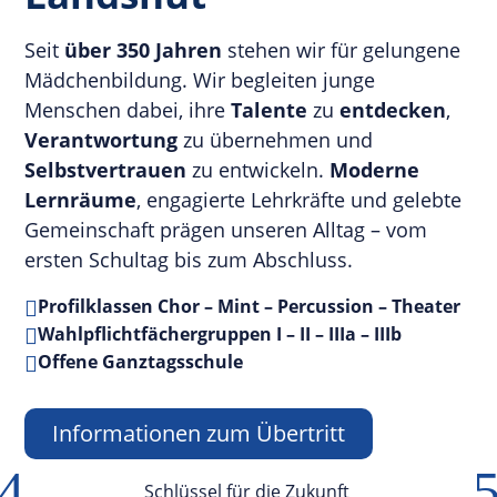
Seit
über 350 Jahren
stehen wir für gelungene
Mädchenbildung. Wir begleiten junge
Menschen dabei, ihre
Talente
zu
entdecken
,
Verantwortung
zu übernehmen und
Selbstvertrauen
zu entwickeln.
Moderne
Lernräume
, engagierte Lehrkräfte und gelebte
Gemeinschaft prägen unseren Alltag – vom
ersten Schultag bis zum Abschluss.
Profilklassen Chor – Mint – Percussion – Theater

Wahlpflichtfächergruppen I – II – IIIa – IIIb

Offene Ganztagsschule

Informationen zum Übertritt
4
Schlüssel für die Zukunft