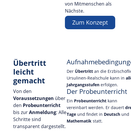
von Mitmenschen als
Nächste.
Zum Konzept
Aufnahmebedingung
Übertritt
leicht
Der
Übertritt
an die Erzbischöfl
Ursulinen-Realschule kann in
all
gemacht
Jahrgangsstufen
erfolgen.
Der Probeunterricht
Von den
Voraussetzungen
über
Ein
Probeunterricht
kann
den
Probeunterricht
vereinbart werden. Er dauert
dr
bis zur
Anmeldung
: Alle
Tage
und findet in
Deutsch
und
Schritte sind
Mathematik
statt.
transparent dargestellt.