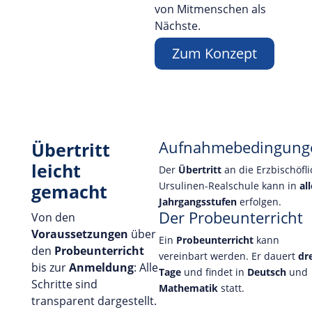
von Mitmenschen als
Nächste.
Zum Konzept
Aufnahmebedingung
Übertritt
leicht
Der
Übertritt
an die Erzbischöfl
Ursulinen-Realschule kann in
all
gemacht
Jahrgangsstufen
erfolgen.
Der Probeunterricht
Von den
Voraussetzungen
über
Ein
Probeunterricht
kann
den
Probeunterricht
vereinbart werden. Er dauert
dr
bis zur
Anmeldung
: Alle
Tage
und findet in
Deutsch
und
Schritte sind
Mathematik
statt.
transparent dargestellt.