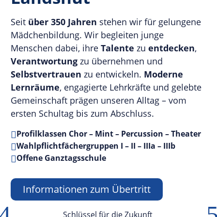
Seit
über 350 Jahren
stehen wir für gelungene
Mädchenbildung. Wir begleiten junge
Menschen dabei, ihre
Talente
zu
entdecken
,
Verantwortung
zu übernehmen und
Selbstvertrauen
zu entwickeln.
Moderne
Lernräume
, engagierte Lehrkräfte und gelebte
Gemeinschaft prägen unseren Alltag – vom
ersten Schultag bis zum Abschluss.
Profilklassen Chor – Mint – Percussion – Theater

Wahlpflichtfächergruppen I – II – IIIa – IIIb

Offene Ganztagsschule

Informationen zum Übertritt
4
Schlüssel für die Zukunft